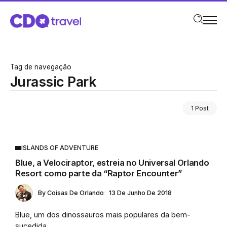
Tag de navegação
Jurassic Park
1 Post
ISLANDS OF ADVENTURE
Blue, a Velociraptor, estreia no Universal Orlando
Resort como parte da “Raptor Encounter”
By
Coisas De Orlando
13 De Junho De 2018
Blue, um dos dinossauros mais populares da bem-
sucedida...