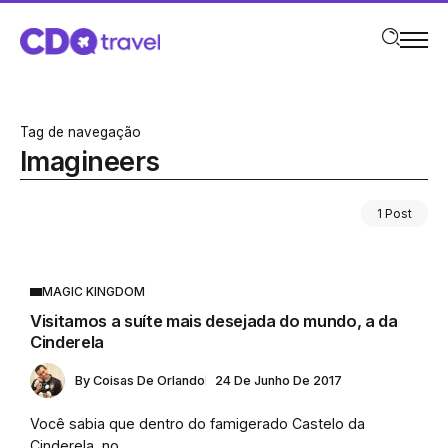
Tag de navegação
Imagineers
1 Post
MAGIC KINGDOM
Visitamos a suíte mais desejada do mundo, a da
Cinderela
By
Coisas De Orlando
24 De Junho De 2017
Você sabia que dentro do famigerado Castelo da
Cinderela, no...