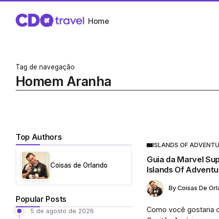
Home
Tag de navegação
Homem Aranha
Top Authors
ISLANDS OF ADVENT
Guia da Marvel Sup
Coisas de Orlando
Islands Of Adventu
By
Coisas De Or
Popular Posts
Como você gostaria d
5 de agosto de 2026