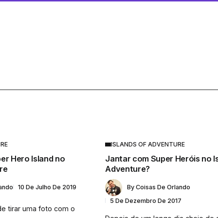
URE
ISLANDS OF ADVENTURE
er Hero Island no
Jantar com Super Heróis no I
re
Adventure?
lando
10 De Julho De 2019
By
Coisas De Orlando
5 De Dezembro De 2017
e tirar uma foto com o