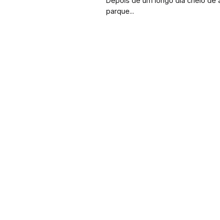
Depois de um longo dia cheio de 
.
parque...