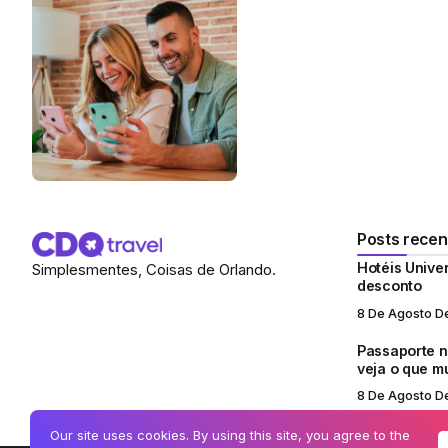
Posts recen
Hotéis Unive
Simplesmentes, Coisas de Orlando.
desconto
8 De Agosto D
Passaporte no
veja o que 
8 De Agosto D
Our site uses cookies. By using this site, you agree to the