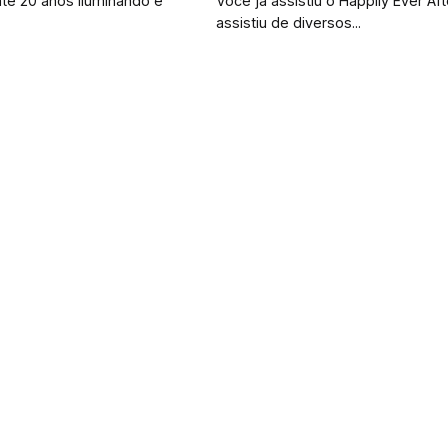
te 20 anos iluminando e
Você já assistiu o Happily Ever Af
assistiu de diversos...