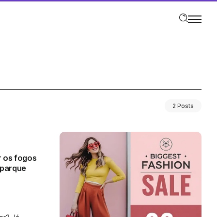
2 Posts
r os fogos
 parque