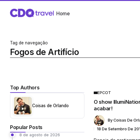
Home
Tag de navegação
Fogos de Artifício
Top Authors
EPCOT
O show IllumiNatio
Coisas de Orlando
acabar!
By
Coisas De Or
Popular Posts
18 De Setembro De 20
8 de agosto de 2026