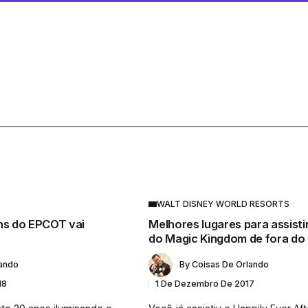
WALT DISNEY WORLD RESORTS
ns do EPCOT vai
Melhores lugares para assisti
do Magic Kingdom de fora do
lando
By
Coisas De Orlando
18
1 De Dezembro De 2017