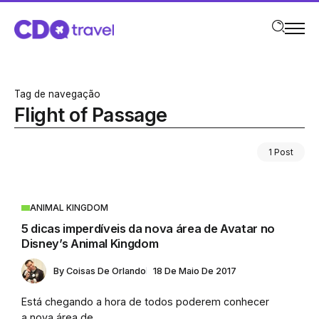
Tag de navegação
Flight of Passage
1 Post
ANIMAL KINGDOM
5 dicas imperdíveis da nova área de Avatar no
Disney’s Animal Kingdom
By
Coisas De Orlando
18 De Maio De 2017
Está chegando a hora de todos poderem conhecer
a nova área de...