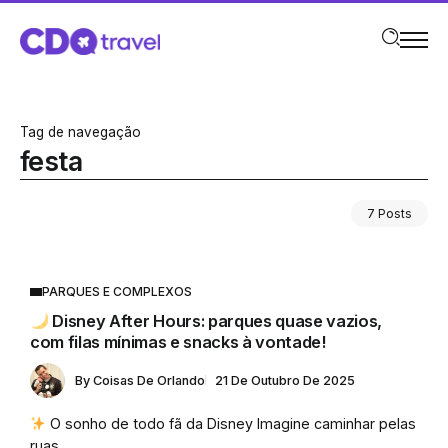
Tag de navegação
festa
7 Posts
PARQUES E COMPLEXOS
Disney After Hours: parques quase vazios,
com filas mínimas e snacks à vontade!
By
Coisas De Orlando
21 De Outubro De 2025
O sonho de todo fã da Disney Imagine caminhar pelas
ruas...