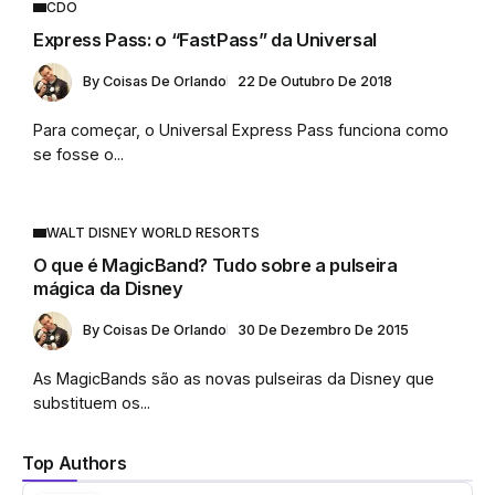
CDO
Express Pass: o “FastPass” da Universal
By
Coisas De Orlando
22 De Outubro De 2018
Para começar, o Universal Express Pass funciona como
se fosse o...
WALT DISNEY WORLD RESORTS
O que é MagicBand? Tudo sobre a pulseira
mágica da Disney
By
Coisas De Orlando
30 De Dezembro De 2015
As MagicBands são as novas pulseiras da Disney que
substituem os...
Top Authors