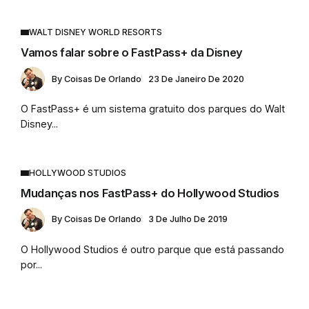
WALT DISNEY WORLD RESORTS
Vamos falar sobre o FastPass+ da Disney
By
Coisas De Orlando
23 De Janeiro De 2020
O FastPass+ é um sistema gratuito dos parques do Walt
Disney...
HOLLYWOOD STUDIOS
Mudanças nos FastPass+ do Hollywood Studios
By
Coisas De Orlando
3 De Julho De 2019
O Hollywood Studios é outro parque que está passando
por...