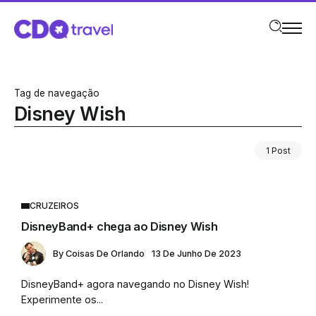
Tag de navegação
Disney Wish
1 Post
CRUZEIROS
DisneyBand+ chega ao Disney Wish
By
Coisas De Orlando
13 De Junho De 2023
DisneyBand+ agora navegando no Disney Wish!
Experimente os...