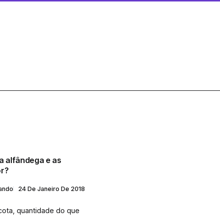
a alfândega e as
or?
lando
24 De Janeiro De 2018
 cota, quantidade do que