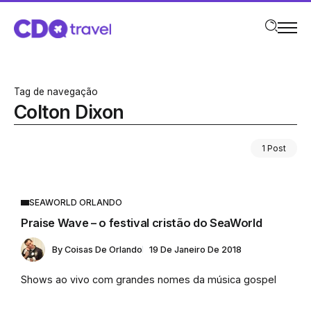
Tag de navegação
Colton Dixon
1 Post
SEAWORLD ORLANDO
Praise Wave – o festival cristão do SeaWorld
By
Coisas De Orlando
19 De Janeiro De 2018
Shows ao vivo com grandes nomes da música gospel