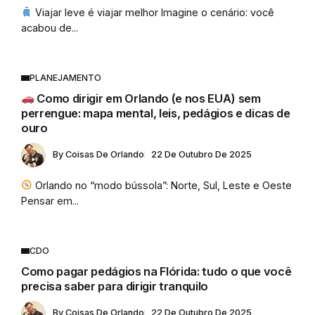
Viajar leve é viajar melhor Imagine o cenário: você
acabou de...
PLANEJAMENTO
Como dirigir em Orlando (e nos EUA) sem
perrengue: mapa mental, leis, pedágios e dicas de
ouro
By
Coisas De Orlando
22 De Outubro De 2025
Orlando no “modo bússola”: Norte, Sul, Leste e Oeste
Pensar em...
CDO
Como pagar pedágios na Flórida: tudo o que você
precisa saber para dirigir tranquilo
By
Coisas De Orlando
22 De Outubro De 2025