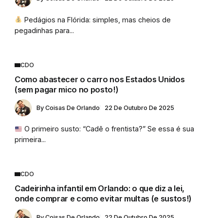
Pedágios na Flórida: simples, mas cheios de
pegadinhas para...
CDO
Como abastecer o carro nos Estados Unidos
(sem pagar mico no posto!)
By
Coisas De Orlando
22 De Outubro De 2025
O primeiro susto: “Cadê o frentista?” Se essa é sua
primeira...
CDO
Cadeirinha infantil em Orlando: o que diz a lei,
onde comprar e como evitar multas (e sustos!)
By
Coisas De Orlando
22 De Outubro De 2025