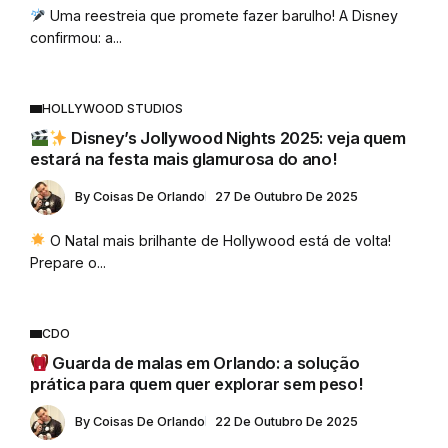
Uma reestreia que promete fazer barulho! A Disney
confirmou: a...
HOLLYWOOD STUDIOS
Disney’s Jollywood Nights 2025: veja quem
estará na festa mais glamurosa do ano!
By
Coisas De Orlando
27 De Outubro De 2025
O Natal mais brilhante de Hollywood está de volta!
Prepare o...
CDO
Guarda de malas em Orlando: a solução
prática para quem quer explorar sem peso!
By
Coisas De Orlando
22 De Outubro De 2025