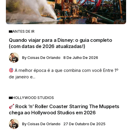
ANTES DE IR
Quando viajar para a Disney: o guia completo
(com datas de 2026 atualizadas!)
By
Coisas De Orlando
8 De Julho De 2026
A melhor época é a que combina com você Entre 1º
de janeiro e...
HOLLYWOOD STUDIOS
Rock ’n’ Roller Coaster Starring The Muppets
chega ao Hollywood Studios em 2026
By
Coisas De Orlando
27 De Outubro De 2025