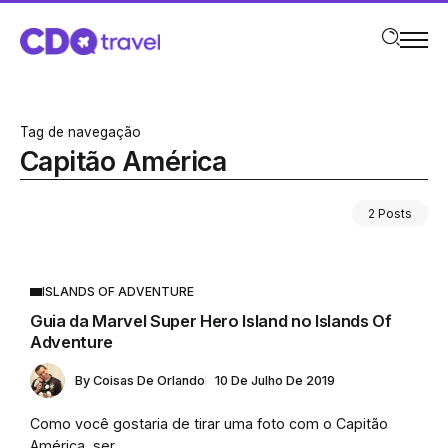
Tag de navegação
Capitão América
2 Posts
ISLANDS OF ADVENTURE
Guia da Marvel Super Hero Island no Islands Of
Adventure
By
Coisas De Orlando
10 De Julho De 2019
Como você gostaria de tirar uma foto com o Capitão
América, ser...