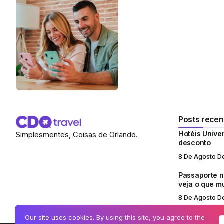
Posts recen
Hotéis Unive
Simplesmentes, Coisas de Orlando.
desconto
8 De Agosto D
Passaporte no
veja o que 
8 De Agosto D
Our site uses cookies. By using this site, you agree to the