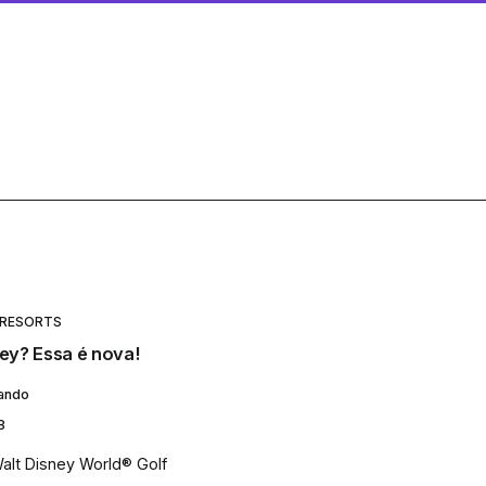
 RESORTS
y? Essa é nova!
lando
8
Walt Disney World® Golf