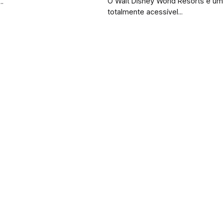
O Walt Disney World Resorts é u
..
totalmente acessível...