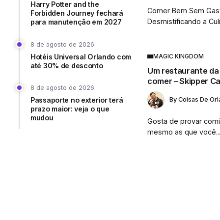
Harry Potter and the
Comer Bem Sem Gasta
Forbidden Journey fechará
Desmistificando a Culin
para manutenção em 2027
8 de agosto de 2026
Hotéis Universal Orlando com
MAGIC KINGDOM
até 30% de desconto
Um restaurante da 
comer – Skipper C
8 de agosto de 2026
Passaporte no exterior terá
By
Coisas De Or
prazo maior: veja o que
mudou
Gosta de provar comi
mesmo as que você..