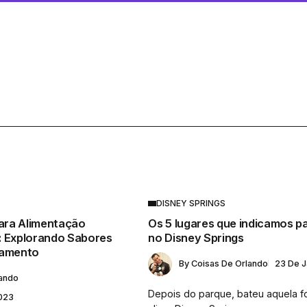
DISNEY SPRINGS
para Alimentação
Os 5 lugares que indicamos p
: Explorando Sabores
no Disney Springs
çamento
By
Coisas De Orlando
23 De J
lando
Depois do parque, bateu aquela 
023