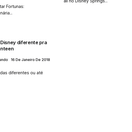
ali no Disney Springs...
r Fortunas:
ária...
Disney diferente pra
anteen
lando
16 De Janeiro De 2018
das diferentes ou até
.