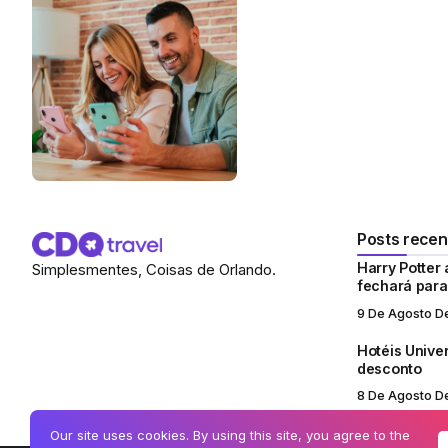
Posts recen
Harry Potter
Simplesmentes, Coisas de Orlando.
fechará par
9 De Agosto D
Hotéis Unive
desconto
8 De Agosto D
Our site uses cookies. By using this site, you agree to the