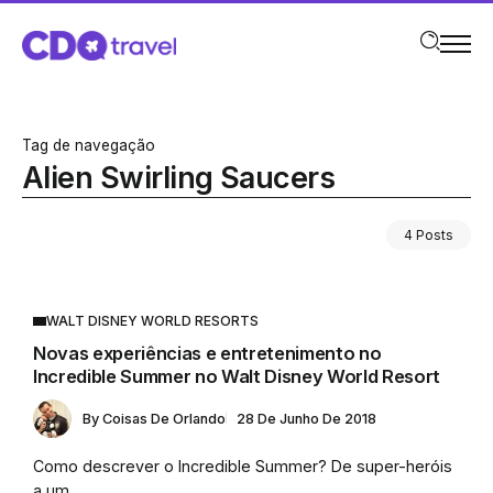
Tag de navegação
Alien Swirling Saucers
4 Posts
WALT DISNEY WORLD RESORTS
Novas experiências e entretenimento no
Incredible Summer no Walt Disney World Resort
By
Coisas De Orlando
28 De Junho De 2018
Como descrever o Incredible Summer? De super-heróis
a um...