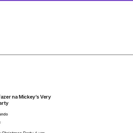
fazer na Mickey’s Very
arty
lando
8