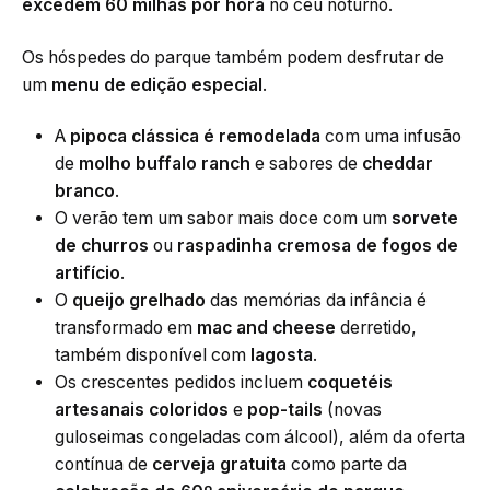
excedem 60 milhas por hora
no céu noturno.
Os hóspedes do parque também podem desfrutar de
um
menu de edição especial
.
A
pipoca clássica é remodelada
com uma infusão
de
molho buffalo ranch
e sabores de
cheddar
branco
.
O verão tem um sabor mais doce com um
sorvete
de churros
ou
raspadinha cremosa de
fogos de
artifício
.
O
queijo grelhado
das memórias da infância é
transformado em
mac and cheese
derretido,
também disponível com
lagosta
.
Os crescentes pedidos incluem
coquetéis
artesanais coloridos
e
pop-tails
(novas
guloseimas congeladas com álcool), além da oferta
contínua de
cerveja gratuita
como parte da