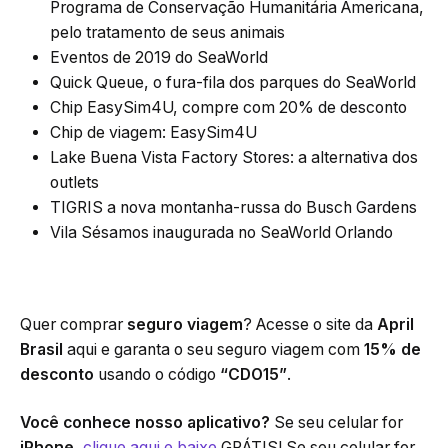
Programa de Conservação Humanitária Americana,
pelo tratamento de seus animais
Eventos de 2019 do SeaWorld
Quick Queue, o fura-fila dos parques do SeaWorld
Chip EasySim4U, compre com 20% de desconto
Chip de viagem: EasySim4U
Lake Buena Vista Factory Stores: a alternativa dos
outlets
TIGRIS a nova montanha-russa do Busch Gardens
Vila Sésamos inaugurada no SeaWorld Orlando
Quer comprar
seguro viagem
? Acesse o site da
April
Brasil
aqui e garanta o seu seguro viagem com
15% de
desconto
usando o código
“CDO15”
.
Você conhece nosso aplicativo?
Se seu celular for
iPhone
,
clique aqui e baixe
GRÁTIS! Se seu celular for