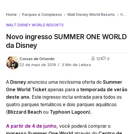
Home
Parques e Complexos
Walt Disney World Resorts
Novo ingresso SUMMER ONE WORLD da Disney
/
/
/
WALT DISNEY WORLD RESORTS
Novo ingresso SUMMER ONE WORLD
da Disney
Coisas de Orlando
121
0
22 de maio de 2019
3 Min de Leitura
A
Disney
anunciou uma novíssima oferta do
Summer
One World Ticket
apenas para a
temporada de verão
deste ano
. Este ingresso inclui entrada para todos os
quatro parques temáticos e dois parques aquáticos
(
Blizzard Beach
ou
Typhoon Lagoon
).
A partir de 4 de junho
, você poderá comprar o
ingresso Summer One World
através do
Centro de