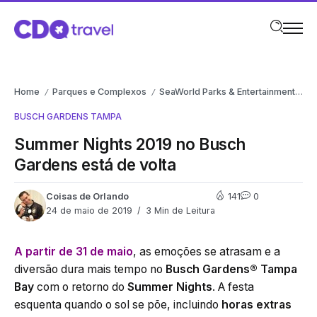
Home
Parques e Complexos
SeaWorld Parks & Entertainment
B
/
/
/
BUSCH GARDENS TAMPA
Summer Nights 2019 no Busch
Gardens está de volta
Coisas de Orlando
141
0
24 de maio de 2019
3 Min de Leitura
A partir de 31 de maio
, as emoções se atrasam e a
diversão dura mais tempo no
Busch Gardens® Tampa
Bay
com o retorno do
Summer Nights
. A festa
esquenta quando o sol se põe, incluindo
horas extras