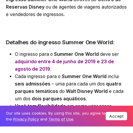
Reservas Disney
ou de agentes de viagens autorizados
e vendedores de ingressos.
Detalhes do ingresso Summer One World:
O ingresso para o
Summer One World
deve ser
adquirido entre 4 de junho de 2019 e 23 de
agosto de 2019
.
Cada ingresso para o
Summer One World
inclui
seis admissões
– uma para cada um dos
quatro
parques temáticos
do
Walt Disney World
e cada
um dos
dois parques aquáticos
.
Você tem flexibilidade
em como usar esses
Our site uses cookies. By using this site, you agree to
ingressos,
incluindo visitar mais de um parque
Accept
the
Privacy Policy
and
Terms of Use
.
por dia;
oO ingresso
não é Hopper nem Hopper Plus
,