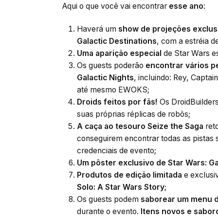
Aqui o que você vai encontrar
esse ano
:
Haverá um
show de projeções exclus
Galactic Destinations
, com a estréia 
Uma aparição especial
de Star Wars es
Os guests poderão
encontrar vários p
Galactic Nights
, incluindo: Rey, Capta
até mesmo EWOKS;
Droids feitos por fãs!
Os DroidBuilder
suas próprias réplicas de robôs;
A caça ao tesouro Seize the Saga
ret
conseguirem encontrar todas as pistas
credenciais de evento;
Um pôster exclusivo de Star Wars: Ga
Produtos de edição limitada
e exclusi
Solo: A Star Wars Story
;
Os guests podem
saborear um menu de
durante o evento.
Itens novos e sabor