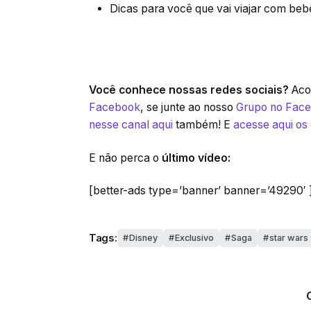
Dicas para você que vai viajar com be
Você conhece nossas redes sociais?
Acom
Facebook
, se junte ao nosso
Grupo no Fac
nesse canal aqui
também! E
acesse aqui os
E não perca o
último vídeo:
[better-ads type=’banner’ banner=’49290′ 
Tags:
Disney
Exclusivo
Saga
star wars