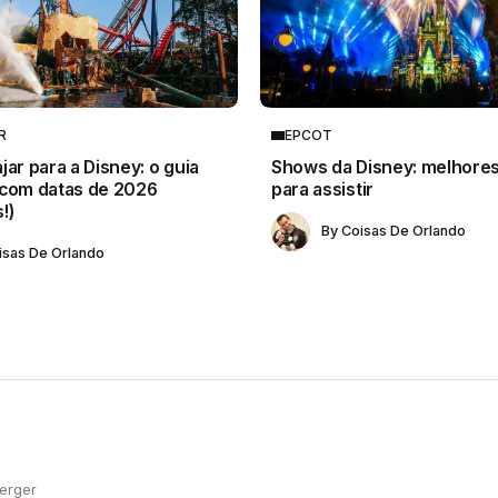
R
EPCOT
jar para a Disney: o guia
Shows da Disney: melhores
(com datas de 2026
para assistir
!)
By
Coisas De Orlando
isas De Orlando
berger