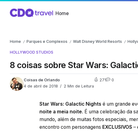
Home
Home
Parques e Complexos
Walt Disney World Resorts
Holly
/
/
/
HOLLYWOOD STUDIOS
8 coisas sobre Star Wars: Galact
Coisas de Orlando
271
0
4 de abril de 2018
2 Min de Leitura
Star Wars: Galactic Nights
é um grande eve
noite a meia noite
. É uma celebração da 
mundo, além de muitas fotos especiais, mer
encontro com personagens
EXCLUSIVOS
– 