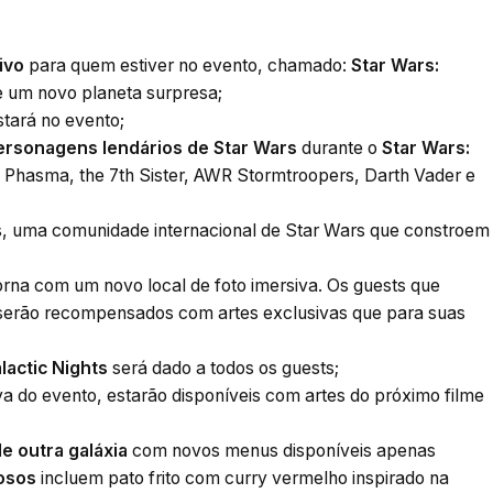
ivo
para quem estiver no evento, chamado:
Star Wars:
de um novo planeta surpresa;
tará no evento;
ersonagens lendários de Star Wars
durante o
Star Wars:
in Phasma, the 7th Sister, AWR Stormtroopers, Darth Vader e
s, uma comunidade internacional de Star Wars que constroem
orna com um novo local de foto imersiva. Os guests que
 serão recompensados com artes exclusivas que para suas
lactic Nights
será dado a todos os guests;
va do evento, estarão disponíveis com artes do próximo filme
 outra galáxia
com novos menus disponíveis apenas
osos
incluem pato frito com curry vermelho inspirado na