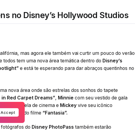
s no Disney’s Hollywood Studios
alifórnia, mas agora ele também vai curtir um pouco do verão
e todos tem uma nova área temática dentro do
Disney’s
potlight”
e está te esperando para dar abraços quentinhos no
 nova área onde são estrelas dos sonhos do tapete
g in Red Carpet Dreams”
,
Minnie
com seu vestido de gala
e uma estrela de cinema e
Mickey
vive seu icônico
amosa cena do filme
“Fantasia”.
Accept
 fotógrafos do
Disney PhotoPass
também estarão
speciais.