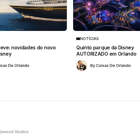
S
NOTÍCIAS
ieve: novidades do novo
Quinto parque da Disney
isney
AUTORIZADO em Orlando
isas De Orlando
By
Coisas De Orlando
lywood Studios