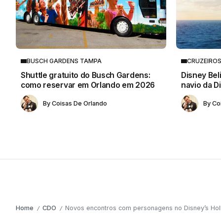
BUSCH GARDENS TAMPA
CRUZEIRO
Shuttle gratuito do Busch Gardens:
Disney Bel
como reservar em Orlando em 2026
navio da D
By
Coisas De Orlando
By
Co
Home
CDO
Novos encontros com personagens no Disney’s Hol
/
/