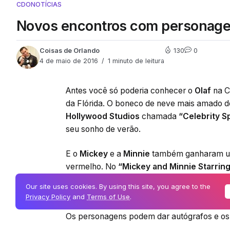
CDO
NOTÍCIAS
Novos encontros com personagen
Coisas de Orlando
130
0
4 de maio de 2016
1 minuto de leitura
Antes você só poderia conhecer o
Olaf
na C
da Flórida. O boneco de neve mais amado d
Hollywood Studios
chamada
“Celebrity S
seu sonho de verão.
E o
Mickey
e a
Minnie
também ganharam uma
vermelho. No
“Mickey and Minnie Starrin
aparece em um ambiente glamuroso digno d
Our site uses cookies. By using this site, you agree to the
personagem de Aprendiz de Feiticeiro na f
Privacy Policy
and
Terms of Use
.
Os personagens podem dar autógrafos e os
disponíveis para guardar esses momentos e