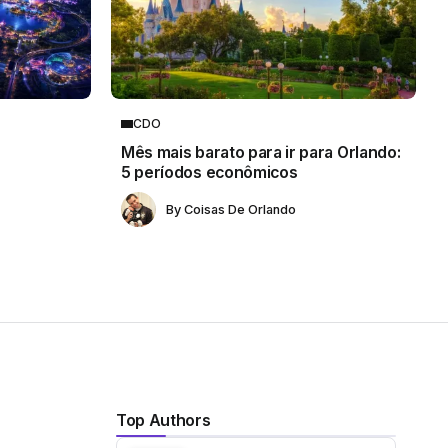
CDO
Mês mais barato para ir para Orlando:
5 períodos econômicos
By
Coisas De Orlando
Top Authors