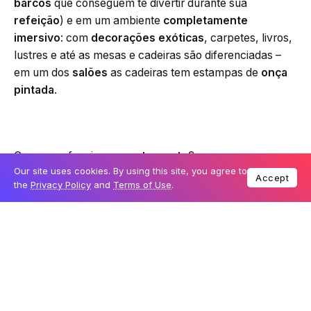
barcos
que conseguem te divertir durante sua
refeição
) e em um ambiente
completamente
imersivo
: com
decorações exóticas
, carpetes, livros,
lustres e até as mesas e cadeiras são diferenciadas –
em um dos
salões
as cadeiras tem estampas de
onça
pintada
.
Como que funciona o
restaurante
?
Our site uses cookies. By using this site, you agree to
Accept
the
Privacy Policy
and
Terms of Use
.
É um
restaurante
Table Service
, logo, você precisa
de uma
reserva
, ou seja, abra o
site da Disney
e veja a
melhor data
, horário e a quantidade de pessoas que
vão (ou você pode fazer pelo aplicativo
My Disney
Experience
pelo celular). FELIZMENTE esse
restaurante não é tão concorrido (todos comemoram!) e
nem tão conhecido.