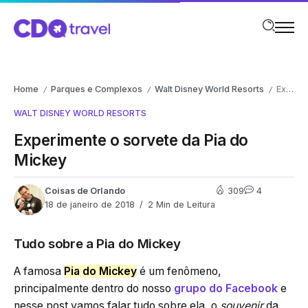
Home
Parques e Complexos
Walt Disney World Resorts
Experimente o sorvete da Pia do Mickey
/
/
/
WALT DISNEY WORLD RESORTS
Experimente o sorvete da Pia do
Mickey
Coisas de Orlando
309
4
18 de janeiro de 2018
2 Min de Leitura
Tudo sobre a Pia do Mickey
A famosa
Pia do Mickey
é um fenômeno,
principalmente dentro do nosso
grupo do Facebook
e
nesse post vamos falar tudo sobre ela, o
souvenir
da