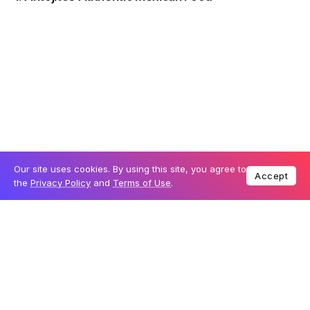
Desfrute da autêntica culinária mexicana em um
ambiente vibrante. Os pratos incluem tacos, burritos e
margaritas deliciosamente preparados. Os fãs de
comida latina vão se apaixonar!
2. Bigfire
Our site uses cookies. By using this site, you agree to
Accept
the
Privacy Policy
and
Terms of Use
.
Este restaurante oferece uma experiência única de
churrasco americano, com pratos preparados em uma
fogueira aberta. Carnes suculentas e sabores
defumados aguardam os visitantes.
3. Bob Marley – A Tribute to Freedom