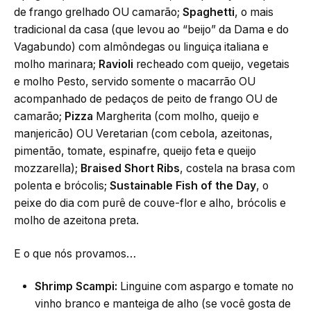
de frango grelhado OU camarão;
Spaghetti
, o mais
tradicional da casa (que levou ao “beijo” da Dama e do
Vagabundo) com almôndegas ou linguiça italiana e
molho marinara;
Ravioli
recheado com queijo, vegetais
e molho Pesto, servido somente o macarrão OU
acompanhado de pedaços de peito de frango OU de
camarão;
Pizza
Margherita (com molho, queijo e
manjericão) OU Veretarian (com cebola, azeitonas,
pimentão, tomate, espinafre, queijo feta e queijo
mozzarella);
Braised Short Ribs
, costela na brasa com
polenta e brócolis;
Sustainable Fish of the Day
, o
peixe do dia com purê de couve-flor e alho, brócolis e
molho de azeitona preta.
E o que nós provamos…
Shrimp Scampi:
Linguine com aspargo e tomate no
vinho branco e manteiga de alho (se você gosta de