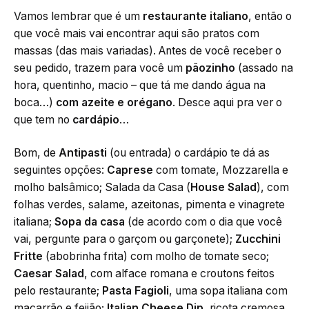
Vamos lembrar que é um
restaurante italiano
, então o
que você mais vai encontrar aqui são pratos com
massas (das mais variadas). Antes de você receber o
seu pedido, trazem para você um
pãozinho
(assado na
hora, quentinho, macio – que tá me dando água na
boca…)
com azeite e orégano
. Desce aqui pra ver o
que tem no
cardápio
…
Bom, de
Antipasti
(ou entrada) o cardápio te dá as
seguintes opções:
Caprese
com tomate, Mozzarella e
molho balsâmico; Salada da Casa (
House Salad
), com
folhas verdes, salame, azeitonas, pimenta e vinagrete
italiana;
Sopa da casa
(de acordo com o dia que você
vai, pergunte para o garçom ou garçonete);
Zucchini
Fritte
(abobrinha frita) com molho de tomate seco;
Caesar Salad
, com alface romana e croutons feitos
pelo restaurante;
Pasta Fagioli
, uma sopa italiana com
macarrão e feijão;
Italian Cheese Dip
, ricota cremosa