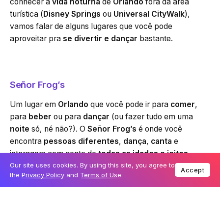
conhecer a
vida noturna
de
Orlando
fora da área
turística (
Disney Springs
ou
Universal CityWalk
),
vamos falar de alguns lugares que você pode
aproveitar pra
se divertir e dançar
bastante.
Señor Frog’s
Um lugar em
Orlando
que você pode ir para
comer
,
para
beber
ou para
dançar
(ou fazer tudo em uma
noite
só, né não?). O
Señor Frog’s
é onde você
encontra
pessoas diferentes
,
dança
,
canta
e
interagem com gente de
todas as idades e jeitos
.
Our site uses cookies. By using this site, you agree to
Accept
the
Privacy Policy
and
Terms of Use
.
Recomendações
: para
entrar no local
, somente
maiores de 18 anos
; para o
consumo de bebidas
alcoólicas
, somente
maiores de 21
anos (sim, eles
pedem um identificação válida – resumo:
leve seu