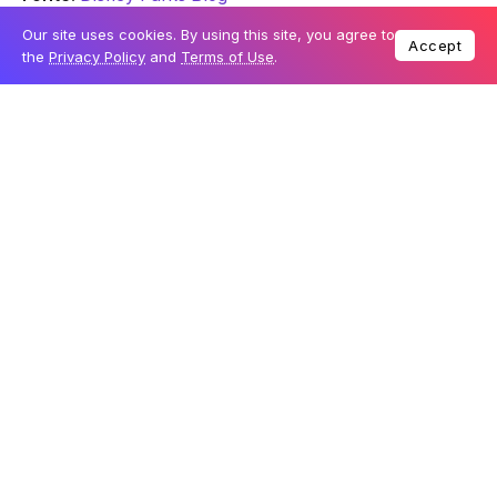
Our site uses cookies. By using this site, you agree to
Accept
the
Privacy Policy
and
Terms of Use
.
_________________________
O que mais saber sobre?
Ingressos da pré-temporada do Orlando Magic, já a
venda!
Novas datas para o Disney After Hours!
Novo ingresso SUMMER ONE WORLD da Disney
Quais os ingressos da Disney?
Datas anunciadas da Mickey’s Very Merry
Christmas Party
Ficar em hotel ou alugar um casa em Orlando?
O que fazer de graça na Disney (Parte 1)
O que fazer de graça na Disney (Parte 2)
Datas do Halloween da Disney em 2019