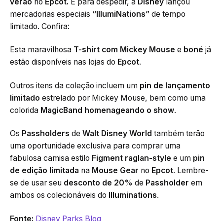
verão
no
Epcot.
E para despedir, a
Disney
lançou
mercadorias especiais
“IllumiNations”
de tempo
limitado. Confira:
Esta maravilhosa
T-shirt com Mickey Mouse
e
boné
já
estão disponíveis nas lojas do
Epcot
.
Outros itens da coleção incluem um
pin de lançamento
limitado
estrelado por Mickey Mouse, bem como uma
colorida
MagicBand homenageando o show
.
Os
Passholders
de
Walt Disney World
também terão
uma oportunidade exclusiva para comprar uma
fabulosa camisa estilo
Figment raglan-style
e um
pin
de edição limitada
na
Mouse Gear
no
Epcot
. Lembre-
se de usar seu
desconto de 20%
de
Passholder
em
ambos os colecionáveis do
Illuminations
.
Fonte:
Disney Parks Blog