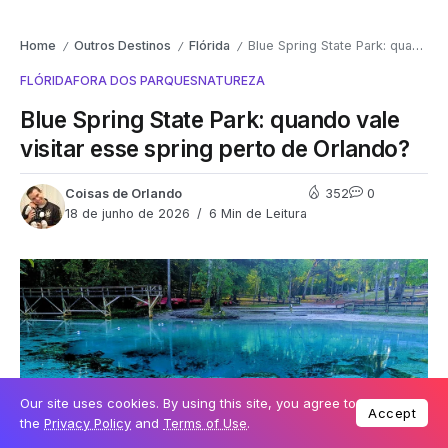
Home
Outros Destinos
Flórida
Blue Spring State Park: quando vale visitar esse spring perto de Orlando?
/
/
/
FLÓRIDA
FORA DOS PARQUES
NATUREZA
Blue Spring State Park: quando vale
visitar esse spring perto de Orlando?
Coisas de Orlando
352
0
18 de junho de 2026
6 Min de Leitura
Our site uses cookies. By using this site, you agree to
Accept
the
Privacy Policy
and
Terms of Use
.