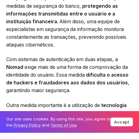
medidas de segurança do banco,
protegendo as
informações transmitidas entre o usuário e a
instituição financeira
. Além disso, uma equipe de
especialistas em segurança da informação monitora
constantemente as transações, prevenindo possíveis
ataques cibernéticos.
Com sistemas de autenticação em duas etapas, a
Nomad
exige mais de uma forma de comprovação da
identidade do usuário. Essa medida
dificulta o acesso
de hackers e fraudadores aos dados dos usuários
,
garantindo maior segurança.
Outra medida importante é a utilização de
tecnologia
de reconhecimento facial
para a verificação de
Our site uses cookies. By using this site, you agree to
identidade dos clientes, tornando o processo de
Accept
the
Privacy Policy
and
Terms of Use
.
abertura de conta mais seguro e eficiente. Além disso, o
banco tem um sistema de
monitoramento de