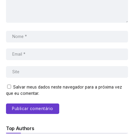
Orlando. […]
Responder
Quando viajar para a Disney: o guia completo (com datas
de 2026 atualizadas!) - Coisas de Orlando
7 de novembro de 2025 às 11:29
[…] CDO Days – Aniversário do Coisas de Orlando e um
mês com promoções melhores que da Black […]
Responder
Salvar meus dados neste navegador para a próxima vez
que eu comentar.
Top Authors