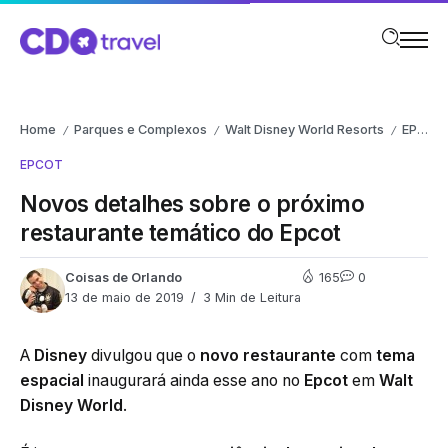
Home
Parques e Complexos
Walt Disney World Resorts
EPCOT
/
/
/
EPCOT
Novos detalhes sobre o próximo
restaurante temático do Epcot
Coisas de Orlando
165
0
13 de maio de 2019
3 Min de Leitura
A
Disney
divulgou que o
novo restaurante
com
tema
espacial
inaugurará ainda esse ano no
Epcot
em
Walt
Disney World
.