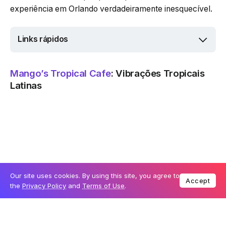
experiência em Orlando verdadeiramente inesquecível.
Links rápidos
Mango’s Tropical Cafe
: Vibrações Tropicais
Latinas
Localizado na International Drive, o Mango’s Tropical
Cafe envolve os visitantes em vibes tropicais latinas,
apresentando performances de dança e culinária
deliciosa. O famoso show “Mangos’Live” evoca o
Our site uses cookies. By using this site, you agree to
esplendor do Tropicana de Havana e do Cotton Club de
Accept
the
Privacy Policy
and
Terms of Use
.
Nova York dos anos 1930, exibindo samba brasileiro,
conga cubana e sucessos modernos.