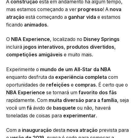
A
construção
está em andamento há algum tempo,
mas estamos começando a ver
progresso
! A
nova
atração
está começando a
ganhar vida
e estamos
ficando
animados
.
O
NBA Experience
, localizado no
Disney Springs
incluirá
jogos interativos
,
produtos divertidos
,
competições amigáveis
e muito mais.
Experimente o
mundo de um All-Star da NBA
enquanto desfruta da
experiência completa
com
oportunidades de
refeições
e
compras
. É certo que o
NBA Experience
se tornará um
favorito dos fãs
rapidamente. Com
muita diversão para a família
, seja
você um
fã
ávido de
basquete
ou não, haverá
toneladas de coisas para
experimentar
.
Com a
inauguração
desta
nova atração
prevista para
o
verão de 2019
, nunca é cedo para começar a