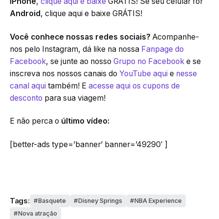
iPhone
,
clique aqui e baixe
GRÁTIS! Se seu celular for
Android
, clique aqui e baixe GRÁTIS!
Você conhece nossas redes sociais?
Acompanhe-
nos pelo Instagram, dá like na nossa
Fanpage do
Facebook
, se junte ao nosso
Grupo no Facebook
e se
inscreva nos nossos canais do
YouTube aqui
e
nesse
canal aqui
também! E
acesse aqui os cupons de
desconto
para sua viagem!
E não perca o
último vídeo:
[better-ads type=’banner’ banner=’49290′ ]
Tags:
Basquete
Disney Springs
NBA Experience
Nova atração