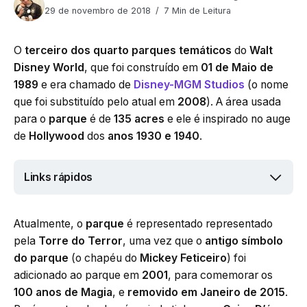
29 de novembro de 2018
7 Min de Leitura
O
terceiro dos quarto parques temáticos
do
Walt
Disney World
, que foi construído em
01 de Maio de
1989
e era chamado de
Disney-MGM Studios
(o nome
que foi substituído pelo atual em
2008
). A área usada
para o
parque
é de
135 acres
e ele é inspirado no auge
de
Hollywood
dos
anos 1930 e 1940
.
Links rápidos
Atualmente, o
parque
é representado representado
pela
Torre do Terror
, uma vez que o
antigo símbolo
do parque
(o chapéu do
Mickey Feticeiro
) foi
adicionado ao parque em
2001
, para comemorar os
100 anos de Magia
, e
removido em
Janeiro de 2015
.