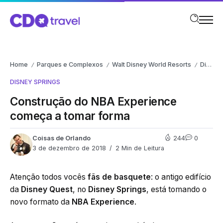
Home
Parques e Complexos
Walt Disney World Resorts
Disney Springs
/
/
/
DISNEY SPRINGS
Construção do NBA Experience
começa a tomar forma
Coisas de Orlando
244
0
3 de dezembro de 2018
2 Min de Leitura
Atenção todos vocês
fãs de basquete
: o antigo edifício
da
Disney Quest
, no
Disney Springs
, está tomando o
novo formato da
NBA Experience
.