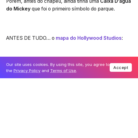
Porém, antes do chapéu, ainda tinha uma
Caixa D’água
do Mickey
que foi o primeiro símbolo do parque.
ANTES DE TUDO… o
mapa do Hollywood Studios
:
Our site uses cookies. By using this site, you agree to
Com o
ingresso em mãos
, sincronize eles na sua conta
Accept
the
Privacy Policy
and
Terms of Use
.
do aplicativo
My Disney Experience
. Com essa
sincronização feita, você poderá agendar
3 Fastpass+
(o famoso
fura-fila
) para o seu dia de
parque
.
Quais FastPass+ indicamos?
Primeiramente, se você encontrar algum da
“Slinky