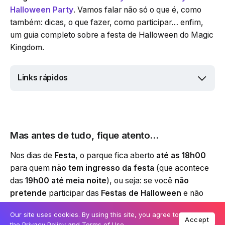
Halloween Party
. Vamos falar não só o que é, como
também: dicas, o que fazer, como participar… enfim,
um guia completo sobre a festa de Halloween do Magic
Kingdom.
Links rápidos
Mas antes de tudo, fique atento…
Nos dias de
Festa
, o parque fica aberto
até as 18h00
para quem
não tem ingresso da festa
(que acontece
das
19h00 até meia noite
), ou seja: se você
não
pretende
participar das
Festas de Halloween
e não
quer perder o
Happily Ever After
, evite os dias que
Our site uses cookies. By using this site, you agree to
mencionaremos mais abaixo.
Então,
prestem atenção
Accept
the
Privacy Policy
and
Terms of Use
.