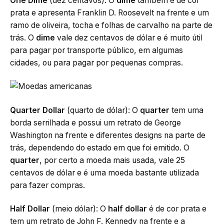
One Dime
(dez centavos): O
dime
também é de cor
prata e apresenta Franklin D. Roosevelt na frente e um
ramo de oliveira, tocha e folhas de carvalho na parte de
trás. O
dime
vale dez centavos de dólar e é muito útil
para pagar por transporte público, em algumas
cidades, ou para pagar por pequenas compras.
Quarter Dollar
(quarto de dólar): O
quarter
tem uma
borda serrilhada e possui um retrato de George
Washington na frente e diferentes designs na parte de
trás, dependendo do estado em que foi emitido. O
quarter
, por certo a moeda mais usada, vale 25
centavos de dólar e é uma moeda bastante utilizada
para fazer compras.
Half Dollar
(meio dólar): O
half dollar
é de cor prata e
tem um retrato de John F. Kennedy na frente e a