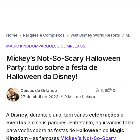
Home
Parques e Complexos
Walt Disney World Resorts
Magic Kingdom
/
/
/
MAGIC KINGDOM
PARQUES E COMPLEXOS
Mickey’s Not-So-Scary Halloween
Party: tudo sobre a festa de
Halloween da Disney!
Coisas de Orlando
156
0
27 de abril de 2023
9 Min de Leitura
A
Disney
, durante o ano, tem várias
celebrações
e
eventos
em seus parques
.
Entretanto, aqui vamos falar
para vocês sobre as festas de
Halloween
do
Magic
Kingdom
– as famosas
Mickey’s Not-So-Scary