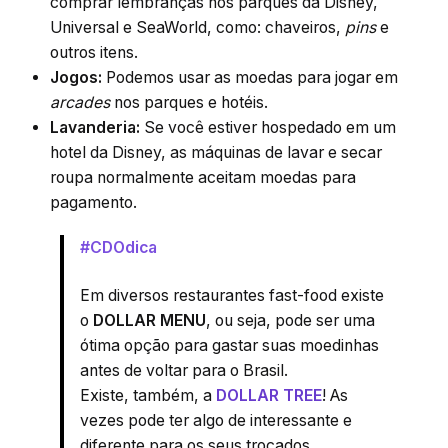
comprar lembranças nos parques da Disney,
Universal e SeaWorld, como: chaveiros,
pins
e
outros itens.
Jogos:
Podemos usar as moedas para jogar em
arcades
nos parques e hotéis.
Lavanderia:
Se você estiver hospedado em um
hotel da Disney, as máquinas de lavar e secar
roupa normalmente aceitam moedas para
pagamento.
#CDOdica
Em diversos restaurantes fast-food existe
o
DOLLAR MENU
, ou seja, pode ser uma
ótima opção para gastar suas moedinhas
antes de voltar para o Brasil.
Existe, também, a
DOLLAR TREE
! As
vezes pode ter algo de interessante e
diferente para os seus trocados.