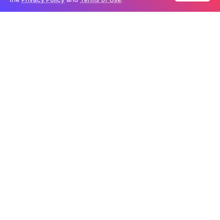
nos seus roteiros de viagem
para não irem ao
Magic
Kingdom
nesses dias e acabarem não vendo o
Happily
Ever After
O que é a Mickey’s Not-So-Scary Halloween
Party?
Como o nome diz, em tradução literal:
a festa de
Halloween não tão assustadora do Mickey
. É a festa
de “dia das bruxas” no parque
Magic Kingdom
e uma
das festas mais tradicionais comemoradas pelas
famílias americanas. Embora o
Halloween
seja no dia
31 de outubro
, a Disney começa essa celebração
antes (beeeem antes).
O parque fica completamente
transformado
,