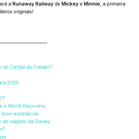
tará a
Runaway Railway
de
Mickey
e
Minnie
, a primeira
iros originais!
______________________
m do Cartão de Crédito?
para 2020
OT
e e World Discovery
a novo espetáculo
r de viagens da Disney
ar?
gem