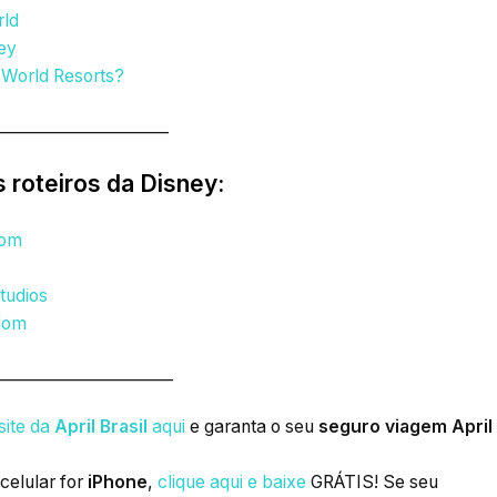
rld
ey
 World Resorts?
______________________
 roteiros da Disney:
dom
tudios
gdom
______________________
site da
April Brasil
aqui
e garanta o seu
seguro viagem April
celular for
iPhone
,
clique aqui e baixe
GRÁTIS! Se seu