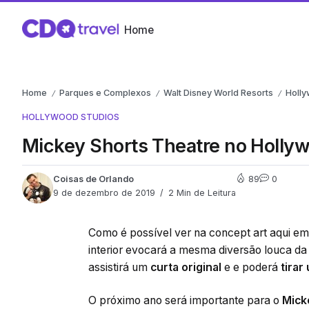
Home
Home
Parques e Complexos
Walt Disney World Resorts
Holly
/
/
/
HOLLYWOOD STUDIOS
Mickey Shorts Theatre no Holly
Coisas de Orlando
89
0
9 de dezembro de 2019
2 Min de Leitura
Como é possível ver na concept art aqui e
interior evocará a mesma diversão louca d
assistirá um
curta original
e e poderá
tirar
O próximo ano será importante para o
Mick