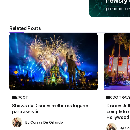
Related Posts
EPCOT
CDO TRAV
Shows da Disney: melhores lugares
Disney Jol
para assistir
completo d
Hollywood
By
Coisas De Orlando
By
Co