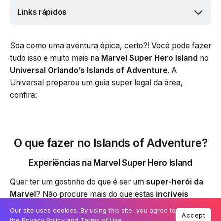
Links rápidos
Soa como uma aventura épica, certo?! Você pode fazer
tudo isso e muito mais na
Marvel Super Hero Island
no
Universal Orlando’s Islands of Adventure
. A
Universal preparou um guia super legal da área,
confira:
O que fazer no Islands of Adventure?
Experiências na Marvel Super Hero Island
Quer ter um gostinho do que é ser um
super-herói da
Marvel
? Não procure mais do que estas
incríveis
experiências
de passeio disponíveis na
Marvel Super
Our site uses cookies. By using this site, you agree to
Accept
Hero Island
.
the
Privacy Policy
and
Terms of Use
.