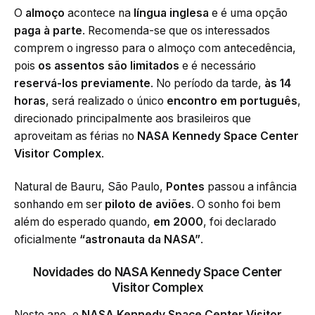
O
almoço
acontece na
língua inglesa
e é uma opção
paga à parte
. Recomenda-se que os interessados
comprem o ingresso para o almoço com antecedência,
pois
os assentos são limitados
e é necessário
reservá-los previamente
. No período da tarde,
às 14
horas
, será realizado o único
encontro em português
,
direcionado principalmente aos brasileiros que
aproveitam as férias no
NASA Kennedy Space Center
Visitor Complex
.
Natural de Bauru, São Paulo,
Pontes
passou a infância
sonhando em ser
piloto de aviões
. O sonho foi bem
além do esperado quando,
em 2000
, foi declarado
oficialmente
“astronauta da NASA”
.
Novidades do NASA Kennedy Space Center
Visitor Complex
Neste ano, o
NASA Kennedy Space Center Visitor