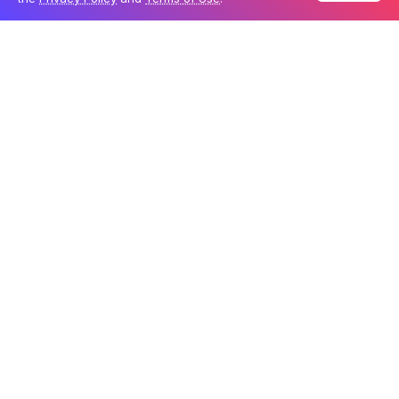
Sinta a
fúria
em
The Incredible Hulk Coaster
Atire a teia
no alto das ruas em
3-D
com
The
Amazing Adventures of Spider-Man
Teste sua
bravura
no
Doctor Doom’s Fearfall
Aproveite o
poder
do
Storm Force Accelatron
Coloque suas
habilidades
à prova no
Kingpin’s
Arcade
Easter Egg:
Fique de olho nos
telefones
localizados
em toda a
Marvel Super Hero Island
. O que eles
fazem?
Encontre um e pegue o receptor
para
descobrir.
Meet & Greet com os Heróis da Marvel
Que melhor maneira de sentir que você é
um dos