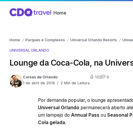
Home
Home
Parques e Complexos
Universal Orlando Resorts
Unive
/
/
/
UNIVERSAL ORLANDO
Lounge da Coca-Cola, na Universa
Coisas de Orlando
132
0
1 de abril de 2019
2 Min de Leitura
Por demanda popular, o lounge apresentad
Universal Orlando
permanecerá aberto at
um lampejo do
Annual Pass
ou
Seasonal P
Cola gelada
.