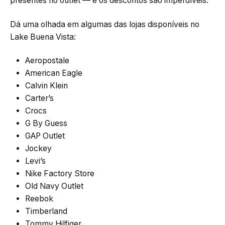
presentes no outlet — e os descontos são imperdíveis.
Dá uma olhada em algumas das lojas disponíveis no
Lake Buena Vista:
Aeropostale
American Eagle
Calvin Klein
Carter’s
Crocs
G By Guess
GAP Outlet
Jockey
Levi’s
Nike Factory Store
Old Navy Outlet
Reebok
Timberland
Tommy Hilfiger