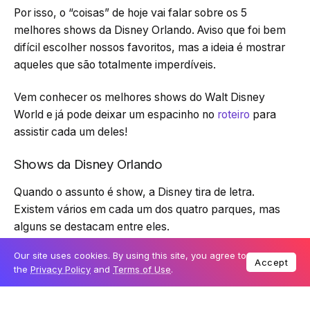
Por isso, o “coisas” de hoje vai falar sobre os 5
melhores shows da Disney Orlando. Aviso que foi bem
difícil escolher nossos favoritos, mas a ideia é mostrar
aqueles que são totalmente imperdíveis.
Vem conhecer os melhores shows do Walt Disney
World e já pode deixar um espacinho no
roteiro
para
assistir cada um deles!
Shows da Disney Orlando
Quando o assunto é show, a Disney tira de letra.
Existem vários em cada um dos quatro parques, mas
alguns se destacam entre eles.
Our site uses cookies. By using this site, you agree to
Vale lembrar que todos são indicados para as crianças
Accept
the
Privacy Policy
and
Terms of Use
.
de
todas as idade
s e não tem nenhuma restrição de
altura, ou seja, diversão para a família toda.