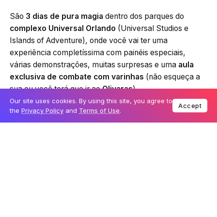
São
3 dias de pura magia
dentro dos parques do
complexo Universal Orlando
(Universal Studios e
Islands of Adventure), onde você vai ter uma
experiência completíssima com painéis especiais,
várias demonstrações, muitas surpresas e uma
aula
exclusiva de combate com varinhas
(não esqueça a
sua ou você terá que ir ao
Olivaras
).
Our site uses cookies. By using this site, you agree to
Accept
the
Privacy Policy
and
Terms of Use
.
Uaaaau!
E quando que acontece?
CARA, PEGA SUA VASSOURA AGORA QUE VOCÊ TÁ
ATRASADO!
O evento começa amanhã,
dia 26, as 09
da manhã e vai até dia 28 de Janeiro, as 5 da tarde.