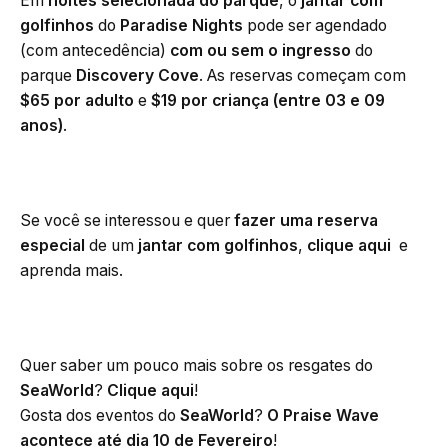
Em
noites selecionada do parque
, o
jantar com
golfinhos
do
Paradise Nights
pode ser agendado
(com antecedência)
com ou sem o ingresso
do
parque
Discovery Cove
. As reservas começam com
$65 por adulto
e
$19 por criança (entre 03 e 09
anos)
.
Se você se interessou e quer
fazer uma reserva
especial
de um
jantar com golfinhos
,
clique aqui
e
aprenda mais.
Quer saber um pouco mais sobre os resgates do
SeaWorld
?
Clique aqui
!
Gosta dos eventos do
SeaWorld
?
O Praise Wave
acontece até dia 10 de Fevereiro
!