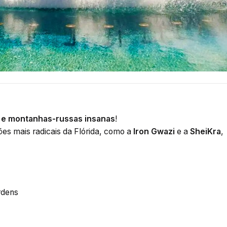
o e montanhas-russas insanas
!
es mais radicais da Flórida, como a
Iron Gwazi
e a
SheiKra
,
rdens