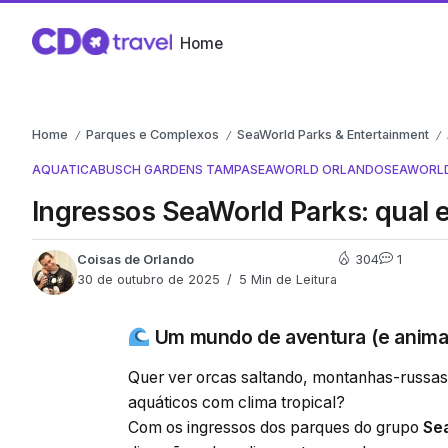
Home
Home
Parques e Complexos
SeaWorld Parks & Entertainment
/
/
/
AQUATICA
BUSCH GARDENS TAMPA
SEAWORLD ORLANDO
SEAWORLD
Ingressos SeaWorld Parks: qual e
Coisas de Orlando
304
1
30 de outubro de 2025
5 Min de Leitura
Um mundo de aventura (e animais
Quer ver orcas saltando, montanhas-russas
aquáticos com clima tropical?
Com os ingressos dos parques do grupo
Se