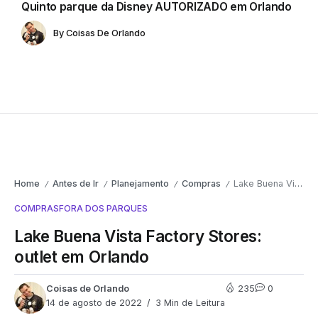
Quinto parque da Disney AUTORIZADO em Orlando
By
Coisas De Orlando
Home
Antes de Ir
Planejamento
Compras
Lake Buena Vista Factory Stores: outlet em Orlando
/
/
/
/
COMPRAS
FORA DOS PARQUES
Lake Buena Vista Factory Stores:
outlet em Orlando
Coisas de Orlando
235
0
14 de agosto de 2022
3 Min de Leitura