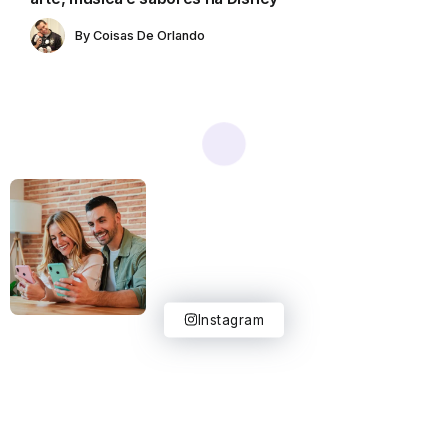
By
Coisas De Orlando
Instagram