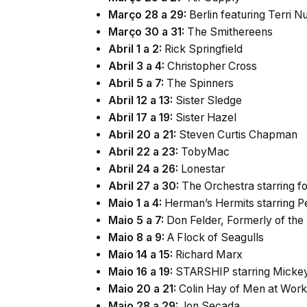
Março 28 a 29:
Berlin featuring Terri N
Março 30 a 31:
The Smithereens
Abril 1 a 2:
Rick Springfield
Abril 3 a 4:
Christopher Cross
Abril 5 a 7:
The Spinners
Abril 12 a 13:
Sister Sledge
Abril 17 a 19:
Sister Hazel
Abril 20 a 21:
Steven Curtis Chapman
Abril 22 a 23:
TobyMac
Abril 24 a 26:
Lonestar
Abril 27 a 30:
The Orchestra starring 
Maio 1 a 4:
Herman’s Hermits starring P
Maio 5 a 7:
Don Felder, Formerly of the
Maio 8 a 9:
A Flock of Seagulls
Maio 14 a 15:
Richard Marx
Maio 16 a 19:
STARSHIP starring Micke
Maio 20 a 21:
Colin Hay of Men at Work
Maio 28 a 29:
Jon Secada