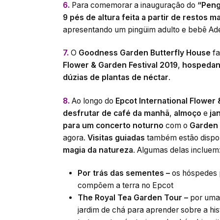
6.
Para comemorar a inauguração do
“Peng
9 pés de altura
feita a partir de restos m
apresentando um pingüim adulto e bebê Adé
7.
O
Goodness Garden Butterfly House
fa
Flower & Garden Festival 2019
,
hospedand
dúzias de plantas de néctar
.
8.
Ao longo do
Epcot International Flower 
desfrutar de café da manhã
,
almoço
e
ja
para um concerto noturno
com o
Garden 
agora.
Visitas guiadas
também estão dispon
magia da natureza
. Algumas delas incluem
Por trás das sementes –
os hóspedes p
compõem a terra no Epcot
The Royal Tea Garden Tour –
por uma 
jardim de chá para aprender sobre a hist