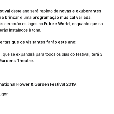
stival
deste ano será repleto de
novas e exuberantes
ra brincar
e uma
programação musical variada
.
ais cercarão os lagos no
Future World
, enquanto que na
erão instalados à tona.
rtas que os visitantes farão este ano
:
s
, que se expandirá para todos os dias do festival, terá
3
Gardens Theatre
.
ational Flower & Garden Festival 2019:
ugeri