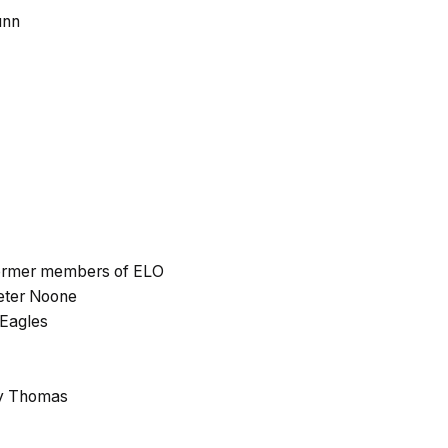
unn
former members of ELO
eter Noone
 Eagles
y Thomas