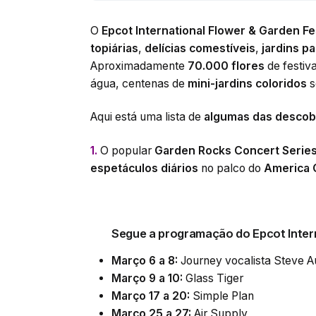
O
Epcot International Flower & Garden Fe
topiárias
,
delícias comestíveis
,
jardins pa
Aproximadamente
70.000 flores
de festiv
água, centenas de
mini-jardins coloridos
s
Aqui está uma lista de
algumas das descobe
1.
O popular
Garden Rocks Concert Serie
espetáculos diários
no palco do
America 
Segue a programação do Epcot Intern
Março 6 a 8:
Journey vocalista Steve A
Março 9 a 10:
Glass Tiger
Março 17 a 20:
Simple Plan
Março 25 a 27:
Air Supply