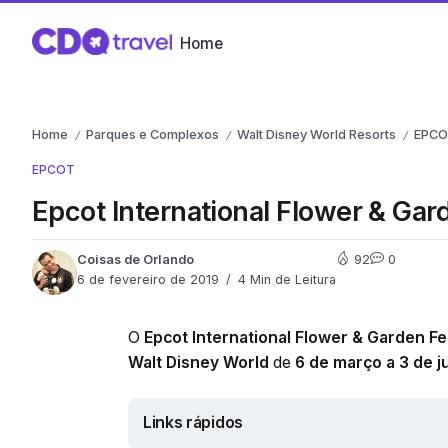
Home
Home
Parques e Complexos
Walt Disney World Resorts
EPC
/
/
/
EPCOT
Epcot International Flower & Ga
Coisas de Orlando
92
0
6 de fevereiro de 2019
4 Min de Leitura
O
Epcot International Flower & Garden Fe
Walt Disney World
de
6 de março a 3 de 
Links rápidos