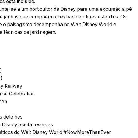
s está incluído.
unte-se a um horticultor da Disney para uma excursão a pé
 e jardins que compõem o Festival de Flores e Jardins. Os
e o paisagismo desempenha no Walt Disney World e
e técnicas de jardinagem.
)
2)
ay Railway
ise Celebration
een
is detalhes
a Disney aceita reservas
máticos do Walt Disney World #NowMoreThanEver