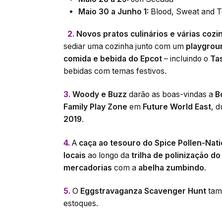
Maio 30 a Junho 1:
Blood, Sweat and T
2.
Novos pratos culinários e várias cozin
sediar uma cozinha junto com um
playgrou
comida e bebida do Epcot
– incluindo o
Ta
bebidas com temas festivos.
3.
Woody e Buzz
darão as boas-vindas a
B
Family Play Zone
em
Future World East
, 
2019
.
4.
A
caça ao tesouro do Spice Pollen-Nati
locais
ao longo da
trilha de polinização do
mercadorias
com a
abelha zumbindo
.
5.
O
Eggstravaganza Scavenger Hunt
tam
estoques.