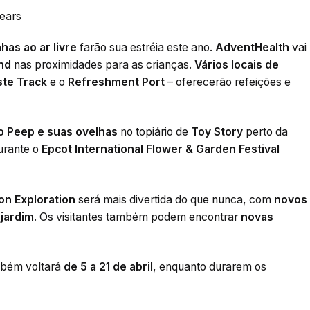
ears
has ao ar livre
farão sua estréia este ano.
AdventHealth
vai
nd
nas proximidades para as crianças.
Vários locais de
ste Track
e o
Refreshment Port
– oferecerão refeições e
o Peep e suas ovelhas
no topiário de
Toy Story
perto da
durante o
Epcot International Flower & Garden Festival
on Exploration
será mais divertida do que nunca, com
novos
 jardim
. Os visitantes também podem encontrar
novas
bém voltará
de 5 a 21 de abril
, enquanto durarem os