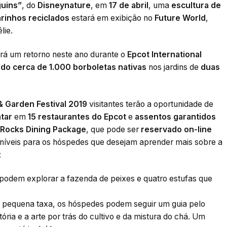
uins”
, do
Disneynature
, em
17 de abril
, uma
escultura de
arinhos reciclados
estará em exibição no
Future World
,
lie.
rá um retorno neste ano durante o
Epcot International
o cerca de 1.000 borboletas nativas
nos jardins de
duas
& Garden Festival 2019
visitantes terão a oportunidade de
ntar
em
15 restaurantes do Epcot
e
assentos garantidos
Rocks Dining Package
, que pode ser
reservado on-line
íveis para os hóspedes que desejam aprender mais sobre a
:
odem explorar a fazenda de peixes e quatro estufas que
pequena taxa, os hóspedes podem seguir um guia pelo
ória e a arte por trás do cultivo e da mistura do chá. Um