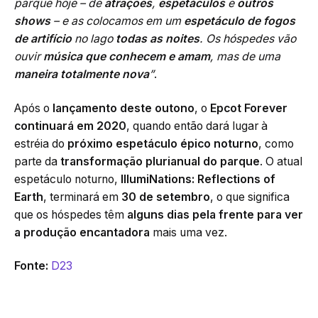
parque hoje – de
atrações
,
espetáculos
e
outros
shows
– e as colocamos em um
espetáculo de fogos
de artifício
no lago
todas as noites
. Os hóspedes vão
ouvir
música que conhecem e amam
, mas de uma
maneira totalmente nova
”
.
Após o
lançamento deste outono
, o
Epcot Forever
continuará em 2020
, quando então dará lugar à
estréia do
próximo espetáculo épico noturno
, como
parte da
transformação plurianual do parque
. O atual
espetáculo noturno,
IllumiNations: Reflections of
Earth
, terminará em
30 de setembro
, o que significa
que os hóspedes têm
alguns dias pela frente para ver
a produção encantadora
mais uma vez.
Fonte:
D23