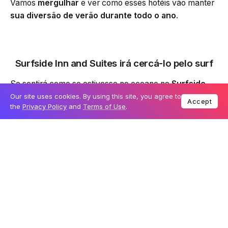
Vamos
mergulhar
e ver como esses hotéis vão manter
sua diversão de verão durante todo o ano
.
Surfside Inn and Suites irá cercá-lo pelo surf
Se sentirá como se estivesse no oceano no
Surfside
Inn and Suites
, será inaugurado em
27 de junho
. À
Our site uses cookies. By using this site, you agree to
Accept
the
Privacy Policy
and
Terms of Use
.
medida que
você se dirige ao balcão de check-in
,
surf e onda vibrantes recursos semelhantes a outros
estarão em todos os lugares que você procurar. Você
passará por um
piso cor de areia
que o transporta logo
abaixo das ondas
, também pode relaxar nos
sofás
inspirados no mar
e olhar para as
luminárias
projetadas para se assemelharem a bolhas
que se
formam a partir da queda da
onda azul
.