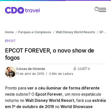
Home
Parques e Complexos
Walt Disney World Resorts
EPCOT
/
/
/
EPCOT
EPCOT FOREVER, o novo show de
fogos
Coisas de Orlando
333
0
11 de abril de 2019
3 Min de Leitura
Pronto para
ver o céu iluminar de forma diferente
neste outono? O
Epcot Forever
, um novo espetáculo
noturno no
Walt Disney World Resort
, fará sua
estréia
em 1º de outubro de 2019
no
World Showcase