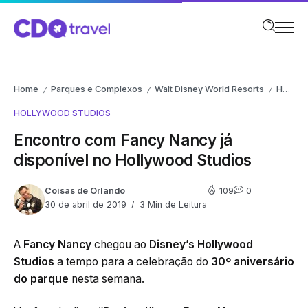
Home
Parques e Complexos
Walt Disney World Resorts
Hollywood Studios
/
/
/
HOLLYWOOD STUDIOS
Encontro com Fancy Nancy já
disponível no Hollywood Studios
Coisas de Orlando
109
0
30 de abril de 2019
3 Min de Leitura
A
Fancy Nancy
chegou ao
Disney’s Hollywood
Studios
a tempo para a celebração do
30º aniversário
do parque
nesta semana.