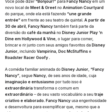
Você pode dizer
“Bonjour!”
para
Fancy Nancy
em um
novo local de
Meet & Greet
no
Animation Courtyard
do parque, onde ela está fazendo
“une grande
entrée”
em frente ao seu teatro de quintal.
A partir de
30 de abril
,
Fancy Nancy
também fará parte da
diversão do
café da manhã
no
Disney Junior Play ‘n
Dine em Hollywood & Vine
, o lugar para comer,
brincar e rir junto com seus amigos favoritos da
Disney
Junior
, incluindo
Vampirina
,
Doc McStuffins
e
Roadster Racer Goofy
.
A comédia familiar animada do
Disney Junior
,
“Fancy
Nancy”
, segue
Nancy
, de seis anos de idade, cuja
imaginação e entusiasmo
por tudo isso é
extraordinária
transforma o comum em
extraordinário
– de seu vasto vocabulário a seu
traje
criativo e elaborado
.
Fancy Nancy
usa engenhosidade
e desenvoltura para exemplificar que, mesmo que a