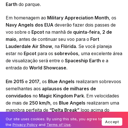
Earth
do parque.
Em homenagem ao
Military Appreciation Month
, os
Navy Angels dos EUA
deverão fazer dois passes de
voo sobre o
Epcot
na manhã de
quinta-feira
,
2 de
maio
, antes de continuar seu voo para o
Fort
Lauderdale Air Show
, na
Flórida
. Se você planeja
estar no
Epcot
para os
sobrevôos
, uma excelente área
de visualização será entre o
Spaceship Earth
e a
entrada do
World Showcase
.
Em 2015
e
2017
, os
Blue Angels
realizaram sobrevoos
semelhantes aos
aplausos de milhares de
convidados
no
Magic Kingdom Park
. Em velocidades
de mais de
250 km/h
, os
Blue Angels
realizaram uma
manobra perfeita de
“Delta Break”
logo acima do
Castelo da Cinderela
.
Our site uses cookies. By using this site, you agree to
Accept
the
Privacy Policy
and
Terms of Use
.