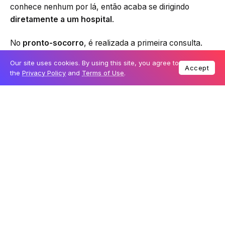
conhece nenhum por lá, então acaba se dirigindo
diretamente a um hospital
.
No
pronto-socorro
, é realizada a primeira consulta.
Após explicar o que está sentindo, o médico informa
Our site uses cookies. By using this site, you agree to
que o mais provável é que o seu apêndice esteja
Accept
the
Privacy Policy
and
Terms of Use
.
inflamado.
Apendicite
é uma doença relativamente
comum,
que atinge cerca de 7% das pessoas no
Brasil
.
Depois de
inúmeros exames
, o diagnóstico é
confirmado, e o tratamento recomendado é padrão:
uma
apendicectomia
, cirurgia que remove todo o
apêndice. Faltam poucos dias para a sua volta para
casa, mas o médico te informa que a demora para
realizar a intervenção cirúrgica pode acarretar o
rompimento do apêndice inflamado, o que pode ter
consequências graves
. Então, sem escolha, você se