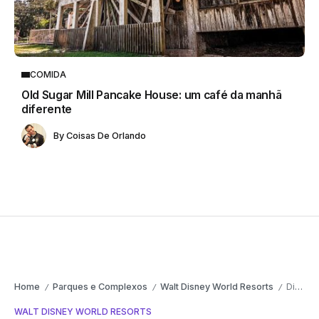
COMIDA
Old Sugar Mill Pancake House: um café da manhã
diferente
By
Coisas De Orlando
Home
Parques e Complexos
Walt Disney World Resorts
Disney Genie+ com novo valor no Walt Disney World
/
/
/
WALT DISNEY WORLD RESORTS