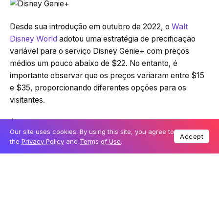
Desde sua introdução em outubro de 2022, o
Walt
Disney World
adotou uma estratégia de precificação
variável para o serviço Disney Genie+ com preços
médios um pouco abaixo de $22. No entanto, é
importante observar que os preços variaram entre $15
e $35, proporcionando diferentes opções para os
visitantes.
É importante destacar que a Disney já anunciou que
Our site uses cookies. By using this site, you agree to
estão planejadas mudanças para o serviço
Disney
Accept
the
Privacy Policy
and
Terms of Use
.
Genie+
em 2024. Essas mudanças fazem parte de uma
abordagem focada no consumidor para a operação dos
parques temáticos e a empresa prometeu divulgar mais
detalhes sobre essas alterações em breve.
Como sempre, continuaremos atualizando você com as