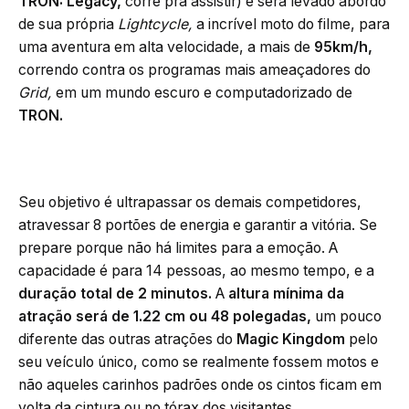
TRON: Legacy,
corre pra assistir) e será levado abordo
de sua própria
Lightcycle,
a incrível moto do filme, para
uma aventura em alta velocidade, a mais de
95km/h,
correndo contra os programas mais ameaçadores do
Grid,
em um mundo escuro e computadorizado de
TRON.
Seu objetivo é ultrapassar os demais competidores,
atravessar 8 portões de energia e garantir a vitória. Se
prepare porque não há limites para a emoção. A
capacidade é para 14 pessoas, ao mesmo tempo, e a
duração total de 2 minutos.
A
altura mínima da
atração será de 1.22 cm ou 48 polegadas,
um pouco
diferente das outras atrações do
Magic Kingdom
pelo
seu veículo único, como se realmente fossem motos e
não aqueles carinhos padrões onde os cintos ficam em
volta da cintura ou no tórax dos visitantes.