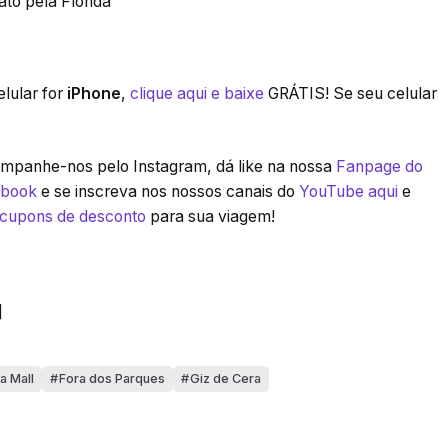
to pela Flórida
lular for
iPhone
,
clique aqui e baixe
GRÁTIS! Se seu celular
panhe-nos pelo Instagram, dá like na nossa
Fanpage do
ebook
e se inscreva nos nossos canais do
YouTube aqui
e
 cupons de desconto
para sua viagem!
]
a Mall
Fora dos Parques
Giz de Cera