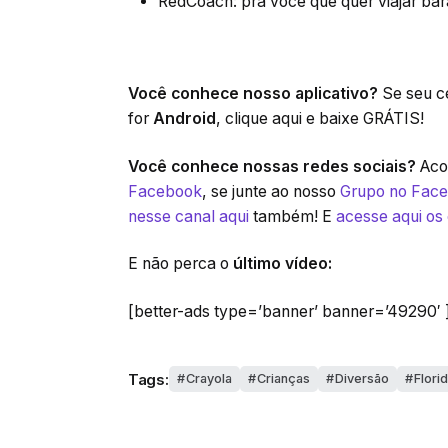
RedCoach: pra você que quer viajar bara
Você conhece nosso aplicativo?
Se seu ce
for
Android
, clique aqui e baixe GRÁTIS!
Você conhece nossas redes sociais?
Acom
Facebook
, se junte ao nosso
Grupo no Fac
nesse canal aqui
também! E
acesse aqui os
E não perca o
último vídeo:
[better-ads type=’banner’ banner=’49290′ 
Tags:
Crayola
Crianças
Diversão
Florid