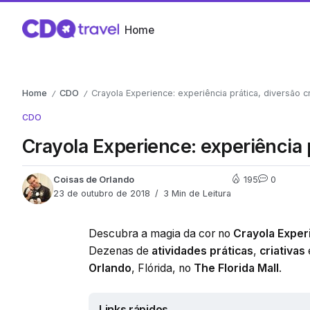
Home
Home
CDO
Crayola Experience: experiência prática, diversão cr
/
/
CDO
Crayola Experience: experiência p
Coisas de Orlando
195
0
23 de outubro de 2018
3 Min de Leitura
Descubra a magia da cor no
Crayola Exper
Dezenas de
atividades práticas
,
criativas
Orlando
, Flórida, no
The Florida Mall
.
Links rápidos