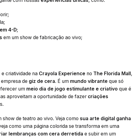
agante com nossas
experiências únicas
, como:
orir;
a;
 em 4-D
;
s
em um show de fabricação ao vivo;
 e criatividade na
Crayola Experience
no
The Florida Mall
,
a empresa de
giz de cera
. É um
mundo vibrante
que só
 oferecer um
meio dia de jogo estimulante e criativo
que é
nças aproveitam a oportunidade de fazer
criações
s.
m show de teatro ao vivo. Veja como
sua arte digital ganha
veja como uma página colorida se transforma em uma
riar lembranças com cera derretida
e subir em um