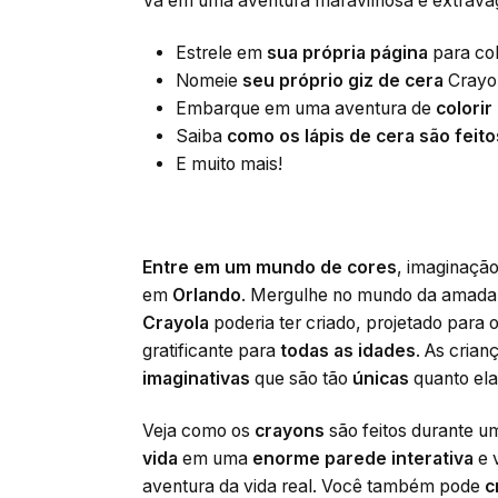
Vá em uma aventura maravilhosa e extrav
Estrele em
sua própria página
para col
Nomeie
seu próprio giz de cera
Crayol
Embarque em uma aventura de
colorir
Saiba
como os lápis de cera são feito
E muito mais!
Entre em um mundo de cores
, imaginação
em
Orlando
. Mergulhe no mundo da amad
Crayola
poderia ter criado, projetado para
gratificante para
todas as idades
. As cria
imaginativas
que são tão
únicas
quanto ela
Veja como os
crayons
são feitos durante u
vida
em uma
enorme parede interativa
e 
aventura da vida real. Você também pode
c