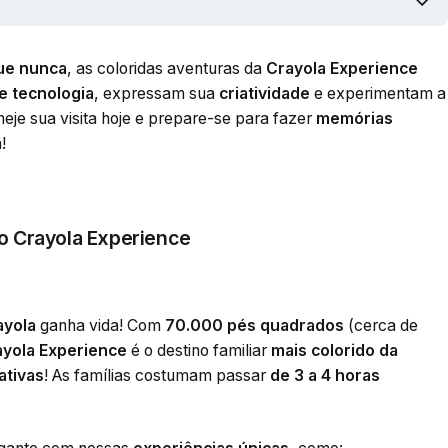
que nunca
, as coloridas aventuras da
Crayola Experience
 e tecnologia
, expressam sua
criatividade
e experimentam a
aneje sua visita hoje e prepare-se para fazer
memórias
!
o Crayola Experience
ayola
ganha vida! Com
70.000 pés quadrados
(cerca de
ayola Experience
é o destino familiar
mais colorido da
ativas
! As famílias costumam passar
de 3 a 4 horas