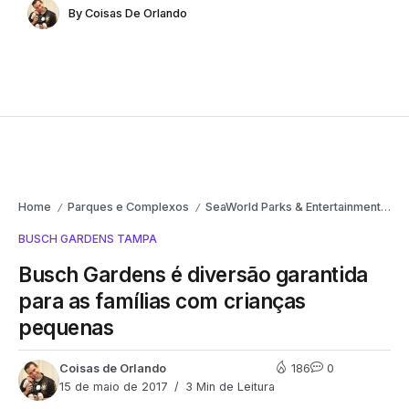
By
Coisas De Orlando
Home
Parques e Complexos
SeaWorld Parks & Entertainment
B
/
/
/
BUSCH GARDENS TAMPA
Busch Gardens é diversão garantida
para as famílias com crianças
pequenas
Coisas de Orlando
186
0
15 de maio de 2017
3 Min de Leitura