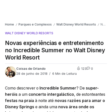
Home
Parques e Complexos
Walt Disney World Resorts
Novas experiências e entretenimento no Incredible Summer no Walt Disney World Resort
/
/
/
WALT DISNEY WORLD RESORTS
Novas experiências e entretenimento
no Incredible Summer no Walt Disney
World Resort
Coisas de Orlando
123
0
28 de junho de 2018
6 Min de Leitura
Como descrever o
Incredible Summer
? De
super-
heróis
a um
concerto intergaláctico
, de estonteantes
festas na praia
à noite até
novas razões para amar o
Disney Springs
e ainda uma
nova área onde os