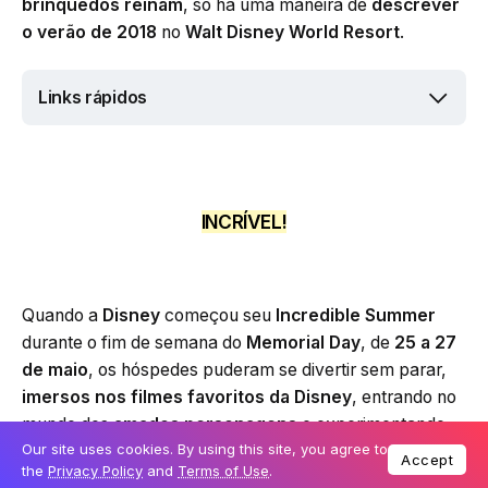
brinquedos reinam
, só há uma maneira de
descrever
o verão de 2018
no
Walt Disney World Resort
.
Links rápidos
INCRÍVEL!
Quando a
Disney
começou seu
Incredible Summer
durante o fim de semana do
Memorial Day
, de
25 a 27
de maio
, os hóspedes puderam se divertir sem parar,
imersos nos filmes favoritos da Disney
, entrando no
mundo dos
amados personagens
e experimentando
Our site uses cookies. By using this site, you agree to
novas atrações e entretenimento
.
Accept
the
Privacy Policy
and
Terms of Use
.