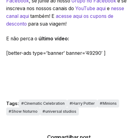
Facebook
, se junte ao nosso
Grupo no Facebook
e se
inscreva nos nossos canais do
YouTube aqui
e
nesse
canal aqui
também! E
acesse aqui os cupons de
desconto
para sua viagem!
E não perca o
último vídeo:
[better-ads type=’banner’ banner=’49290′ ]
Tags:
Cinematic Celebration
Harry Potter
Minions
Show Noturno
universal studios
Compartilhar post