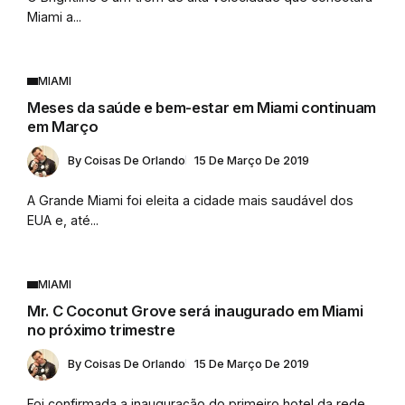
Miami a...
MIAMI
Meses da saúde e bem-estar em Miami continuam
em Março
By
Coisas De Orlando
15 De Março De 2019
A Grande Miami foi eleita a cidade mais saudável dos
EUA e, até...
MIAMI
Mr. C Coconut Grove será inaugurado em Miami
no próximo trimestre
By
Coisas De Orlando
15 De Março De 2019
Foi confirmada a inauguração do primeiro hotel da rede